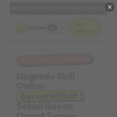
TAS
✦
RP 220.000 → RP 35.000
✦
SEKALI BAYAR, AKSES
Beli
Skillpedia
ID
EN
Sekarang
PROMO TERBATAS – HEMAT 84%
Upgrade Skill
Online
Bersertifikat
,
Sekali Bayar,
Dapat Semua