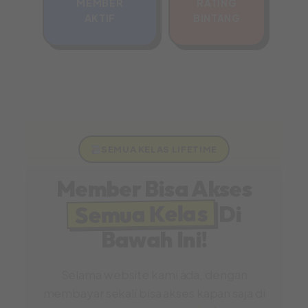
MEMBER
RATING
AKTIF
BINTANG
SEMUA KELAS LIFETIME
Member Bisa Akses
Semua Kelas
Di
Bawah Ini!
Selama website kami ada, dengan
membayar sekali bisa akses kapan saja di