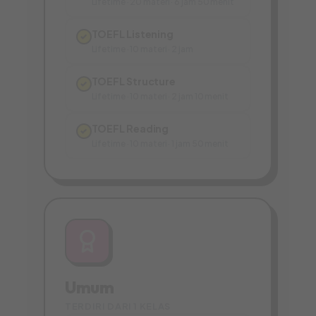
Lifetime · 20 materi · 6 jam 50 menit
TOEFL Listening
✓
Lifetime · 10 materi · 2 jam
TOEFL Structure
✓
Lifetime · 10 materi · 2 jam 10 menit
TOEFL Reading
✓
Lifetime · 10 materi · 1 jam 50 menit
Umum
TERDIRI DARI 1 KELAS