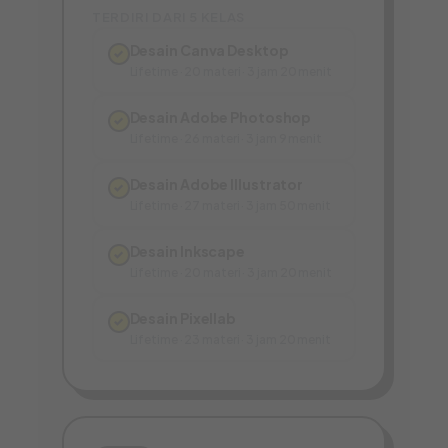
TERDIRI DARI 5 KELAS
Desain Canva Desktop
✓
Lifetime · 20 materi · 3 jam 20 menit
Desain Adobe Photoshop
✓
Lifetime · 26 materi · 3 jam 9 menit
Desain Adobe Illustrator
✓
Lifetime · 27 materi · 3 jam 50 menit
Desain Inkscape
✓
Lifetime · 20 materi · 3 jam 20 menit
Desain Pixellab
✓
Lifetime · 23 materi · 3 jam 20 menit