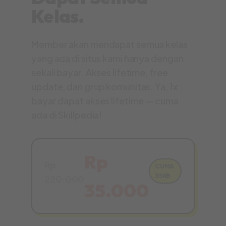
Kelas.
Member akan mendapat semua kelas
yang ada di situs kami hanya dengan
sekali bayar. Akses lifetime, free
update, dan grup komunitas. Ya, 1x
bayar dapat akses lifetime — cuma
ada di Skillpedia!
Rp
Rp
CUMA
35RB
220.000
35.000