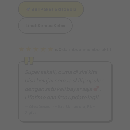
Beli Paket Skillpedia
Lihat Semua Kelas
★★★★★
5.0
dari ribuan member aktif
Super sekali, cuma di sini kita
bisa belajar semua skill populer
dengan satu kali bayar saja
.
Lifetime dan free update lagi!
— Olex Desnur ·
Mitra Skillpedia, PNM
Digital