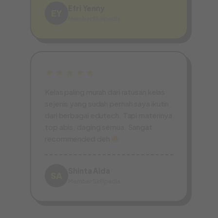
Efri Yenny
EY
Member Skillpedia
★★★★★
Kelas paling murah dari ratusan kelas
sejenis yang sudah pernah saya ikutin
dari berbagai edutech. Tapi materinya
top abis, daging semua. Sangat
recommended deh
Shinta Aida
SA
Member Skillpedia