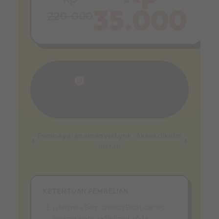
35.000
220.000
BELI PAKET
SKILLPEDIA
Pembayaran aman via Lynk · Akses dikirim
instan
KETENTUAN PEMBELIAN
Lifetime = Semua Kelas Bisa Diakses
Selama Website Skillpedia Ada.