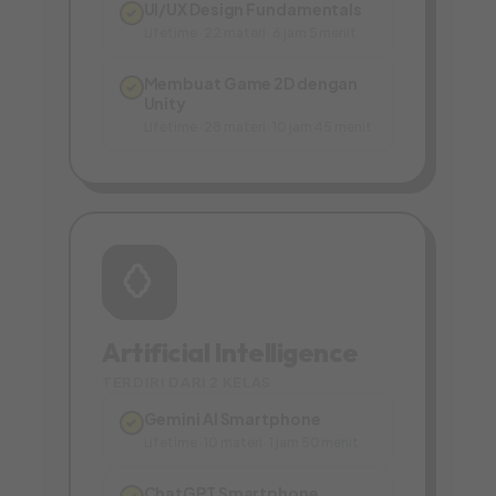
UI/UX Design Fundamentals
✓
Lifetime · 22 materi · 6 jam 5 menit
Membuat Game 2D dengan
✓
Unity
Lifetime · 28 materi · 10 jam 45 menit
Artificial Intelligence
TERDIRI DARI 2 KELAS
Gemini AI Smartphone
✓
Lifetime · 10 materi · 1 jam 50 menit
ChatGPT Smartphone