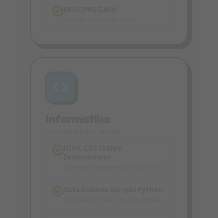
SKD CPNS CASN
✓
Lifetime · 20 materi · 4 jam
Informatika
TERDIRI DARI 4 KELAS
HTML CSS JS Web
✓
Development
Lifetime · 20 materi · 4 jam 20 menit
Data Science dengan Python
✓
Lifetime · 25 materi · 3 jam 40 menit