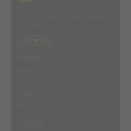
Platform belajar skill kekinian. Sekali bayar,
akses semua kelas seumur hidup. Powered by
PNM Digital.
NAVIGASI
Beranda
Kursus
Tentang
Mitra
KATEGORI