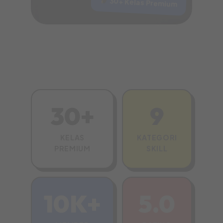
30+ Kelas Premium
30+
9
KELAS
KATEGORI
PREMIUM
SKILL
10K+
5.0