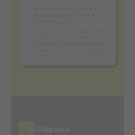
1 (satu) Akun Hanya Boleh Digunakan
Oleh 1 Orang Saja dan Tidak Boleh
Dipindahtangankan.
Setiap bentuk penyebarluasan tanpa
izin dan pembajakan akan dimintai
pertanggungjawaban di akhirat. Kelas
mencakup seluruh konten di website.
Skillpedia