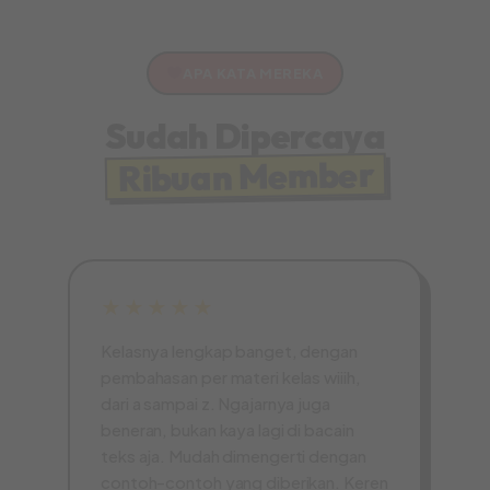
APA KATA MEREKA
Sudah Dipercaya
Ribuan Member
★★★★★
Kelasnya lengkap banget, dengan
pembahasan per materi kelas wiiih,
dari a sampai z. Ngajarnya juga
beneran, bukan kaya lagi di bacain
teks aja. Mudah dimengerti dengan
contoh-contoh yang diberikan. Keren