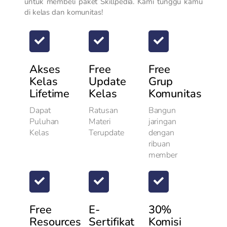
untuk membeli paket Skillpedia. Kami tunggu kamu
di kelas dan komunitas!
Akses
Free
Free
Kelas
Update
Grup
Lifetime
Kelas
Komunitas
Dapat
Ratusan
Bangun
Puluhan
Materi
jaringan
Kelas
Terupdate
dengan
ribuan
member
Free
E-
30%
Resources
Sertifikat
Komisi