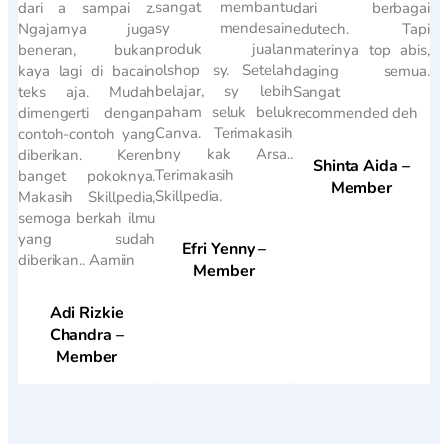
sangat membantu
dari a sampai z.
dari berbagai
sy mendesain
Ngajarnya juga
edutech. Tapi
produk jualan
beneran, bukan
materinya top abis,
olshop sy. Setelah
kaya lagi di bacain
daging semua.
belajar, sy lebih
teks aja. Mudah
Sangat
paham seluk beluk
dimengerti dengan
recommended deh
Canva. Terimakasih
contoh-contoh yang
bny kak Arsa..
diberikan. Keren
Shinta Aida –
Terimakasih
banget pokoknya.
Member
Skillpedia.
Makasih Skillpedia,
semoga berkah ilmu
yang sudah
Efri Yenny –
diberikan.. Aamiin
Member
Adi Rizkie
Chandra –
Member