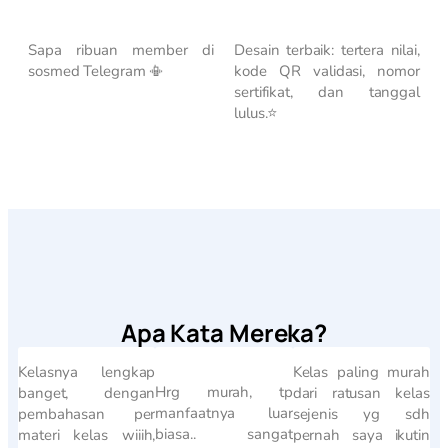
Sapa ribuan member di
Desain terbaik: tertera nilai,
sosmed Telegram 📳
kode QR validasi, nomor
sertifikat, dan tanggal
lulus.⭐
Apa Kata Mereka?
Kelasnya lengkap
Kelas paling murah
Hrg murah, tp
banget, dengan
dari ratusan kelas
manfaatnya luar
pembahasan per
sejenis yg sdh
biasa.. sangat
materi kelas wiiih,
pernah saya ikutin