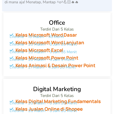
di mana aja! Menatap, Mantap ^o^💪🏻🔥🔥
Office
Terdiri Dari 5 Kelas
Kelas Microsoft Word Dasar
Lifetime - 15 Materi - 45 Menit
Kelas Microsoft Word Lanjutan
Lifetime - 20 Materi - 3 Jam 20 Menit
Kelas Microsoft Excel
Lifetime - 20 Materi - 3 Jam 55 Menit
Kelas Microsoft Power Point
Lifetime - 20 Materi - 4 Jam 5 Menit
Kelas Animasi & Desain Power Point
Lifetime - 21 Materi - 4 Jam 20 Menit
Digital Marketing
Terdiri Dari 5 Kelas
Kelas Digital Marketing Fundamentals
Lifetime - 20 Materi - 3 Jam 20 Menit
Kelas Jualan Online di Shopee
Lifetime - 20 Materi - 3 Jam 20 Menit