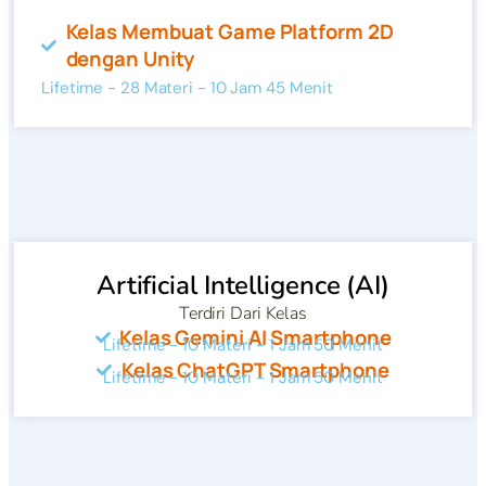
Kelas Membuat Game Platform 2D
dengan Unity
Lifetime - 28 Materi - 10 Jam 45 Menit
Artificial Intelligence (AI)
Terdiri Dari Kelas
Kelas Gemini AI Smartphone
Lifetime - 10 Materi - 1 Jam 50 Menit
Kelas ChatGPT Smartphone
Lifetime - 10 Materi - 1 Jam 50 Menit