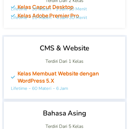
Terdiri Dari 2 Kelas
Kelas Capcut Desktop
Lifetime - 36 Materi - 3 Jam 20 Menit
Kelas Adobe Premier Pro
Lifetime - 20 Materi - 4 Jam 30 Menit
CMS & Website
Terdiri Dari 1 Kelas
Kelas Membuat Website dengan
WordPress 5.X
Lifetime - 60 Materi - 6 Jam
Bahasa Asing
Terdiri Dari 5 Kelas