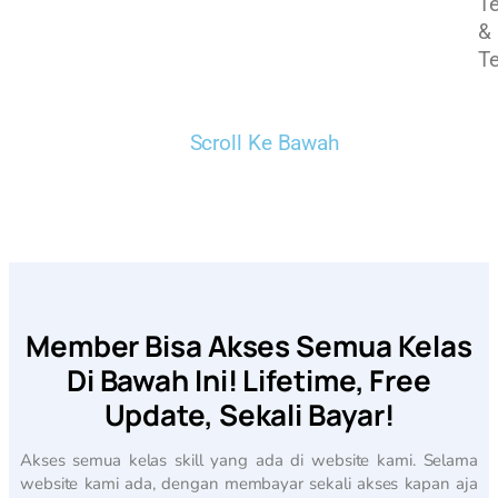
T
&
T
Scroll Ke Bawah
Member Bisa Akses Semua Kelas
Di Bawah Ini! Lifetime, Free
Update, Sekali Bayar!
Akses semua kelas skill yang ada di website kami. Selama
website kami ada, dengan membayar sekali akses kapan aja