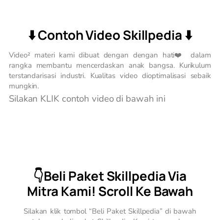
⬇️ Contoh Video Skillpedia ⬇️
Video² materi kami dibuat dengan dengan hati❤️ dalam
rangka membantu mencerdaskan anak bangsa. Kurikulum
terstandarisasi industri. Kualitas video dioptimalisasi sebaik
mungkin.
Silakan KLIK contoh video di bawah ini
👇Beli Paket Skillpedia Via
Mitra Kami! Scroll Ke Bawah
Silakan klik tombol “Beli Paket Skillpedia” di bawah