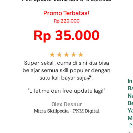
Promo Terbatas!
Rp 220.000
Rp 35.000
★
★
★
★
★
Super sekali, cuma di sini kita bisa
belajar semua skill populer dengan
satu kali bayar saja💕.
In
B
"Lifetime dan free update lagi!"
N
Be
Olex Desnur
Y
Mitra Skillpedia - PNM Digital
M
